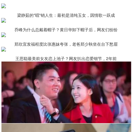
梁静茹的"唱"销人生：最初是清纯玉女，因情歌一跃成
乔峰为什么总戴着帽子？黄日华卸下帽子后，网友们纷纷
郑欣宜发福程度比张惠妹夸张，老爸郑少秋坐在台下愁眉
王思聪最美前女友恋上池子？网友扒出恋爱细节，2年前