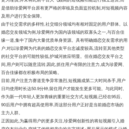
是借助珍爱网平台原有更严格的审核及负面监控机制,对短视频内容
及用户进行安全保障。
由于社交需求的多样性,社交细分领域均有相对固定的用户群体。以
婚恋交友领域为例,珍爱网作为国内该领域的双寡头之一,与百合佳
缘一道,集中了国内大量优质单身资源。具有明确婚恋交友需求的用
户,对以珍爱网为代表的婚恋交友平台忠诚度较高,流转至其他类型
的社交平台的可能性较低,护城河效应明显。但在婚恋交友平台之
间,用户则可以随意流转,因此,抓住用户有限的注意力,成为珍爱网、
百合佳缘都在积极布局的策略。
目前,用户注意力赛道竞争异常激烈,短视频成第二大时间杀手,用户
日均使用时长达50.9分钟,留住用户才能发生更多可能。与此同时,
作为新一代年轻人更加青睐的重要社交方式,短视频,已经在95后、
90后用户中拥有超高使用率,而这部分用户正好是当前婚恋市场的
主力人群。
正因如此,为赢得用户的更多关注,珍爱网创新性的将短视频引入婚
恋交友行业中,突破了传统相亲中的文字描述+图片展示的模式,让婚