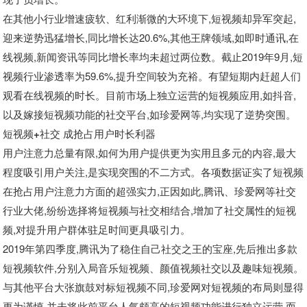
在其他小行业增速疲软、红利渐微的大环境下,短视频却异军突起,
迎来逆势迅猛增长,同比增长达20.6%,其他王牌领域,如即时通讯,在
线视频,新闻资讯等同比增长率均未超过两位数。截止2019年9月,短
视频行业渗透率为59.6%,提升空间较为充裕。有望短期内赶超人们
观看在线视频的时长。目前市场上独立运营的短视频应用,如抖音,
以及嫁接短视频功能的社交平台,如珍爱网等,均实现了逆势突围。
短视频+社交 成抢占用户时长利器
用户注意力总量有限,如何为用户提供更为实用且多元的内容,最大
程度吸引用户关注,是实现突围的不二方式。各项数据证实了短视频
在抢占用户注意力方面的超强实力,正因如此,腾讯、珍爱网等社交
行业大佬,纷纷选择将短视频与社交相结合,增加了社交属性的短视
频,对提升用户群体驻足时间更具吸引力。
2019年第四季度,腾讯为了稳住自己社交之王的宝座,先后推出多款
短视频软件,分别入局音乐短视频、颜值视频社交以及趣味短视频。
与其他平台大张旗鼓对标短视频不同,珍爱网对短视频的布局则显得
更为谨慎,并未将此前平台人气颇高的短视频功能进行独立运营,而