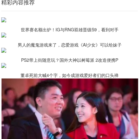
精彩内容推荐
世界赛名额出炉！IG与RNG双雄晋级S9，看到对手
男人的魔鬼游戏来了，恋爱游戏《AI少女》可以给妹子
PS2带上街随意玩？国外大神以树莓派 2改造便携P
董卓死前大喊4个字，如今成游戏爱好者们的口头禅