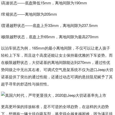
l高速状态——底盘降低15mm，离地间隙为190mm
l常规状态——离地间隙为205mm
l普通越野状态——底盘上升33mm，离地间隙为237.5mm
l极限越野状态，底盘上升65mm，离地间隙为最高270mm
以泊车状态为例，165mm的最小离地间隙，不仅可以让老人孩子
轻松上下车，而且这个高度还能让女士保持最优雅的下车姿势。而
在极限越野状态，大切诺基的离地间隙能达到270mm，通过性优
势同级之中无出其右者。可调式空气悬架系统不仅为进口Jeep大切
诺基提供了突出的通过性能，还通过动态可调的悬挂阻尼赋予了其
超乎寻常的舒适性与操控性。
更高更环保的排放标准，是不可逆的全球趋势，在这样的大趋势
下，想拥有一辆大排自吸车型，将变得会越来越困难，因为满足排