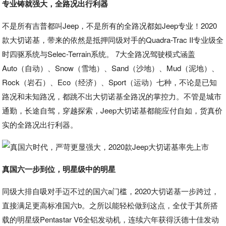
专业铸就强大，全路况出行利器
不是所有吉普都叫Jeep，不是所有的全路况都如Jeep专业！2020
款大切诺基，带来的依然是抵押同级对手的Quadra-Trac II专业级全
时四驱系统与Selec-Terrain系统。 7大全路况驾驶模式涵盖
Auto（自动）、Snow（雪地）、Sand（沙地）、Mud（泥地）、
Rock（岩石）、Eco（经济）、Sport（运动）七种，不论是已知
路况和未知路况，都跳不出大切诺基全路况的掌控力。不管是城市
通勤，长途自驾，穿越探索，Jeep大切诺基都能应付自如，货真价
实的全路况出行利器。
真国六一步到位，明星级中的明星
同级大排自吸对手迈不过的国六a门槛，2020大切诺基一步跨过，
直接满足更高标准国六b。之所以能轻松做到这点，全仗于其所搭
载的明星级Pentastar V6全铝发动机，连续六年获得沃德十佳发动