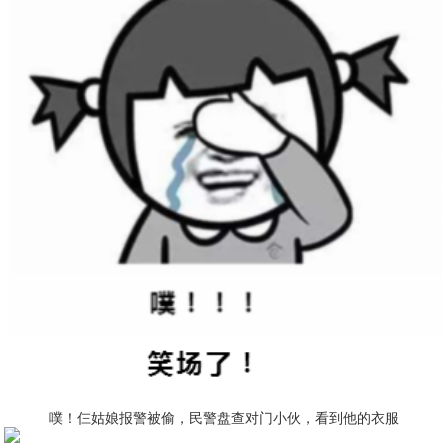
噗！仨姑娘报警被偷，民警盘查对门小伙，看到他的衣服