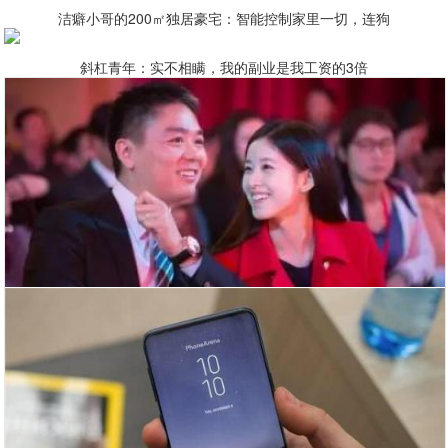
洁癖小哥的200㎡独居豪宅：智能控制家里一切，连狗
斜杠青年：实不相瞒，我的副业是我工资的3倍