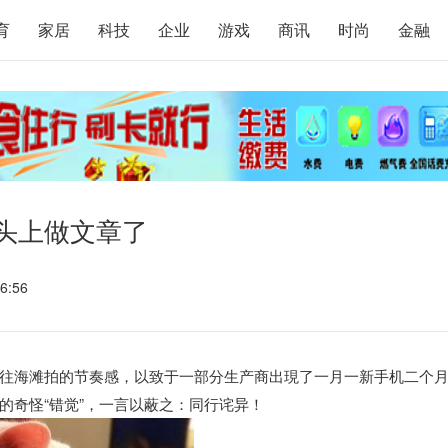
育
家居
科技
企业
游戏
商讯
时尚
金融
像头上做文章了
6:56
往海滩拍的节奏感，以致于一部分生产商出現了一月一新手机二个
的奇怪“错觉”，一言以蔽之：同行诧异！