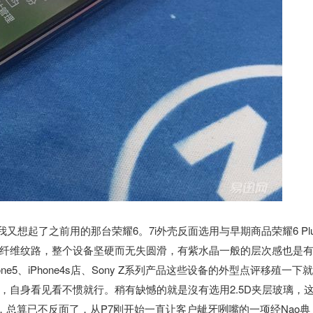
又想起了之前用的那台荣耀6。7i外壳反面选用与早期商品荣耀6 Plu
纤维纹路，整个设备坚硬而无失圆滑，有紫水晶一般的层次感也是
ne5、iPhone4s店、Sony Z系列产品这些设备的外型点评移殖一下
，自身看见看不惯就行。稍有缺憾的就是沒有选用2.5D夹层玻璃，
总算已不反面了，从P7刚开始一直让客户龇牙咧嘴的一项经Nao典