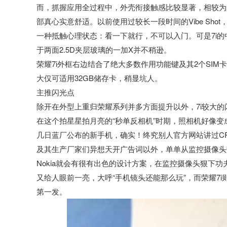
而，抓握应用全过程中，外壳衔接触感比较显著，相较为最近
部真心实意舒适。以前使用过较长一段时间的Vibe Sh
一种抵触心理状态：看一下就行，不可以入门。可是7i
于两面2.5D夹层玻璃的一加X并不稍逊。
荣耀7i外框右边结合了绝大多数作用功能键及其2个SIM卡槽
大仅可适用32GB储存卡，稍显坑人。
主推闪光点
除开在外型上重归荣耀系列并多方面提升以外，7i较大
在这个拍星星拍月亮的“秒单反相机”时期，照相机好像变
几日蓝厂公布的新手机，确实！终究别人官方网站讲过C
及其生产厂家们异想天开广告词以外，单单从监控摄像头带
Nokia就会有很有出色的设计方案，在监控摄像头狠下功夫
又给人眼前一亮，大呼“手机镜头还能那么玩”，而荣耀7i
第一发。