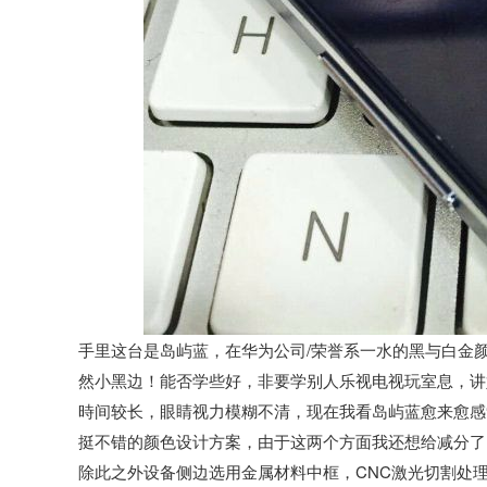
手里这台是岛屿蓝，在华为公司/荣誉系一水的黑与白金
然小黑边！能否学些好，非要学别人乐视电视玩室息，讲
時间较长，眼睛视力模糊不清，现在我看岛屿蓝愈来愈感
挺不错的颜色设计方案，由于这两个方面我还想给减分了
除此之外设备侧边选用金属材料中框，CNC激光切割处