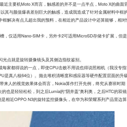
主要机Moto X而言，触感差的并不是一点半点，Moto X的曲面
ot，以其与颜值爆表差别巨大的触感，造成我造成了针对金属材料中框
的中框解决有点儿超出我的预料，在相近的产品设计中还算能够，相对
，仅适用Nano-SIM卡，另外卡2可适用MicroSD存储卡扩展，但
的闪光点就是旋转摄像镜头及其侧边指纹鉴别。
成每家都得说的一点，即使CPU击败不用说也得说照相机（我没专指
PU是真八核64位）。抛去堆积清晰度和感应器等硬件配置层面的升
来人的视觉效果体会而言，Nokia算作打开先例，终究从赛班时期
的也是轻轻松松，到之后Lumia的“阴井盖”奥利奥，之后HTC的双
则是相近OPPO N3的旋转监控摄像头，在华为和荣耀系列产品里边