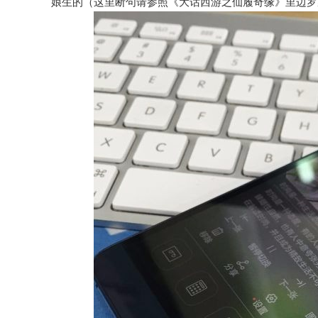
娘生的（这里断句请参照《大话西游之仙履奇缘》里边罗