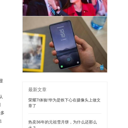
显
最新文章
队
荣耀7i体验!华为是铁下心在摄像头上做文
别
章了
并多
他
热卖36年的元祖雪月饼，为什么还那么
火？