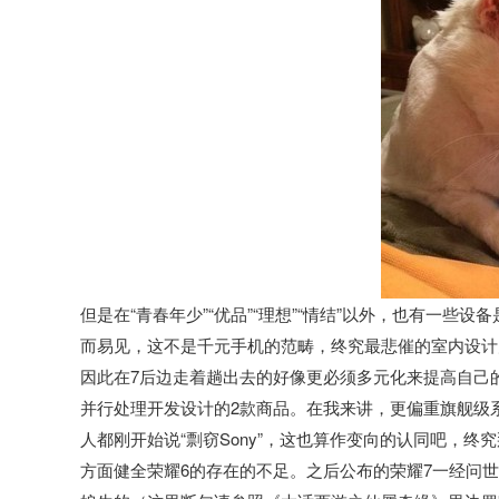
但是在“青春年少”“优品”“理想”“情结”以外，也有一
而易见，这不是千元手机的范畴，终究最悲催的室内设计
因此在7后边走着趟出去的好像更必须多元化来提高自己
并行处理开发设计的2款商品。在我来讲，更偏重旗舰级
人都刚开始说“剽窃Sony”，这也算作变向的认同吧，终
方面健全荣耀6的存在的不足。之后公布的荣耀7一经问世