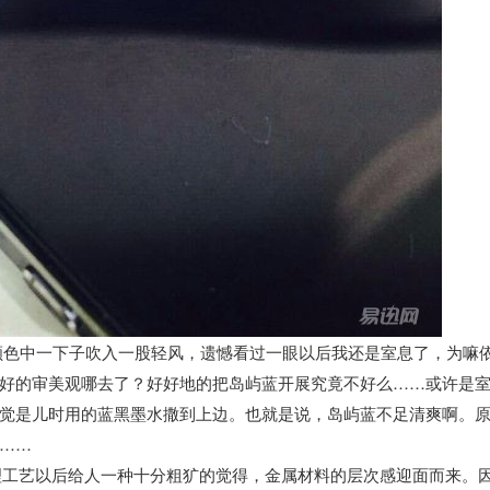
颜色中一下子吹入一股轻风，遗憾看过一眼以后我还是室息了，为嘛
好的审美观哪去了？好好地的把岛屿蓝开展究竟不好么……或许是
觉是儿时用的蓝黑墨水撒到上边。也就是说，岛屿蓝不足清爽啊。
……
理工艺以后给人一种十分粗犷的觉得，金属材料的层次感迎面而来。