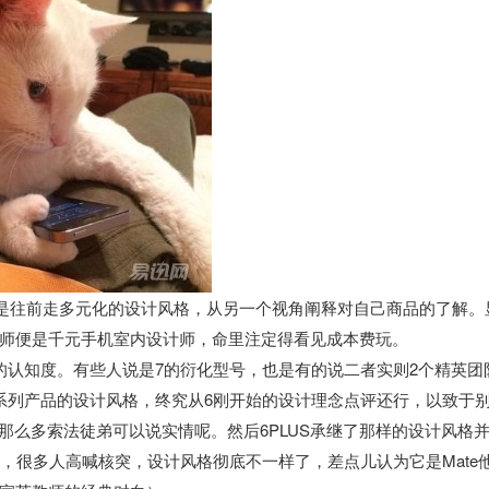
些设备是往前走多元化的设计风格，从另一个视角阐释对自己商品的了解。
师便是千元手机室内设计师，命里注定得看见成本费玩。
的认知度。有些人说是7的衍化型号，也是有的说二者实则2个精英团
系列产品的设计风格，终究从6刚开始的设计理念点评还行，以致于
究那么多索法徒弟可以说实情呢。然后6PLUS承继了那样的设计风格
，很多人高喊核突，设计风格彻底不一样了，差点儿认为它是Mate