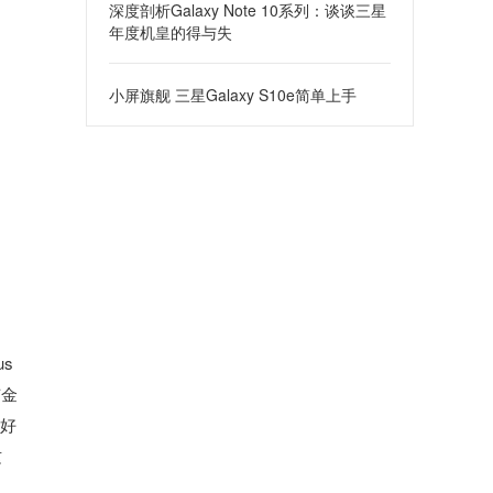
深度剖析Galaxy Note 10系列：谈谈三星
年度机皇的得与失
小屏旗舰 三星Galaxy S10e简单上手
s
有金
就好
这