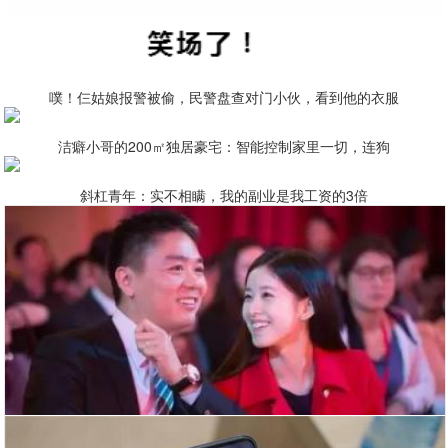
噗！仨姑娘报警被偷，民警盘查对门小伙，看到他的衣服
洁癖小哥的200㎡独居豪宅：智能控制家里一切，连狗
斜杠青年：实不相瞒，我的副业是我工资的3倍