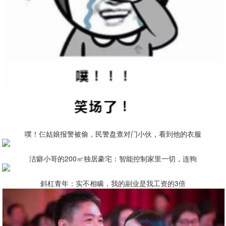
噗！仨姑娘报警被偷，民警盘查对门小伙，看到他的衣服
洁癖小哥的200㎡独居豪宅：智能控制家里一切，连狗
斜杠青年：实不相瞒，我的副业是我工资的3倍