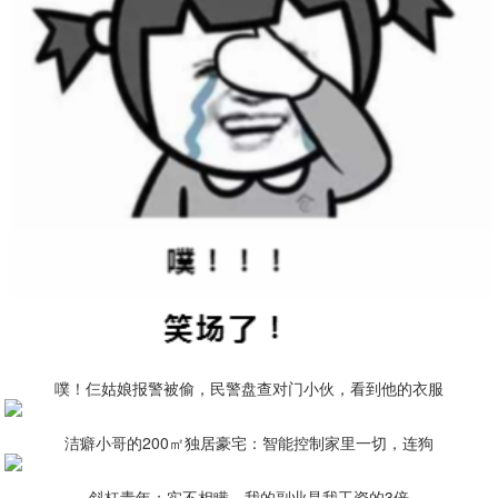
噗！仨姑娘报警被偷，民警盘查对门小伙，看到他的衣服
洁癖小哥的200㎡独居豪宅：智能控制家里一切，连狗
斜杠青年：实不相瞒，我的副业是我工资的3倍