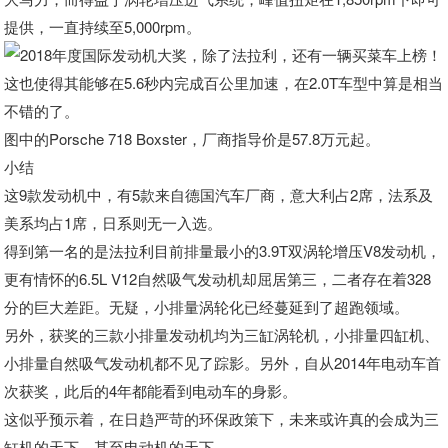
提供，一直持续至5,000rpm。
这也使得其能够在5.6秒内完成百公里加速，在2.0T车型中算是相当
不错的了。
图中的Porsche 718 Boxster，厂商指导价是57.8万元起。
小结
这9款发动机中，有5款来自德国汽车厂商，意大利占2席，法系及
美系均占1席，日系则无一入选。
得到第一名的是法拉利目前排量最小的3.9T双涡轮增压V8发动机，
更有情怀的6.5L V12自然吸气发动机却屈居第三，二者存在着328
分的巨大差距。无疑，小排量涡轮化已经蔓延到了超跑领域。
另外，获奖的三款小排量发动机均为三缸涡轮机，小排量四缸机、
小排量自然吸气发动机都不见了踪影。另外，自从2014年电动车首
次获奖，此后的4年都能看到电动车的身影。
这似乎预示着，在日趋严苛的环保政策下，未来或许真的会成为三
缸机的天下，甚至电动机的天下。