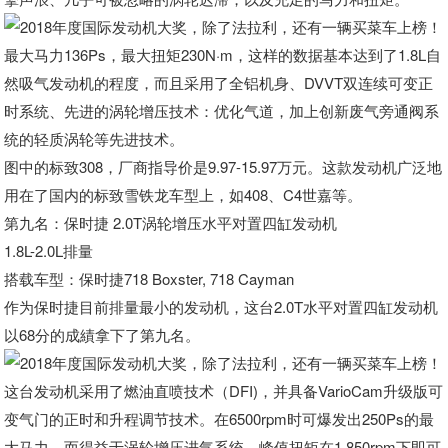
最大马力136Ps，最大扭矩230N·m，这样的数据基本达到了1.8L自
然吸气发动机的程度，而且采用了全铝机身、DVVT双连续可变正
时系统、先进的涡轮增压技术：优化气道，加上创新废气旁通阀系
统的轻质涡轮等先进技术。
图中的标致308，厂商指导价是9.97-15.97万元。这款发动机广泛地
用在了国内的标致雪铁龙车型上，如408、C4世嘉等。
第九名：保时捷 2.0T涡轮增压水平对置四缸发动机
1.8L-2.0L排量
搭载车型：保时捷718 Boxster, 718 Cayman
作为保时捷目前排量最小的发动机，这台2.0T水平对置四缸发动机
以68分的成績拿下了第九名。
这台发动机采用了燃油直喷技术（DFI)，并具备VarioCam升级版可
变气门的正时和升程调节技术。在6500rpm时可爆发出250Ps的最
大马力，而得益于涡轮增压进气系统，峰值扭矩在1,850rpm下即可