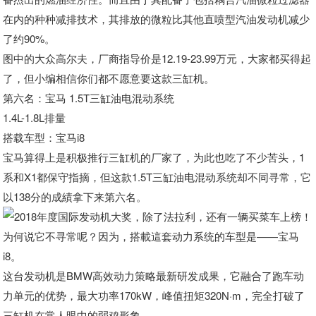
在内的种种减排技术，其排放的微粒比其他直喷型汽油发动机减少
了约90%。
图中的大众高尔夫，厂商指导价是12.19-23.99万元，大家都买得起
了，但小编相信你们都不愿意要这款三缸机。
第六名：宝马 1.5T三缸油电混动系统
1.4L-1.8L排量
搭载车型：宝马i8
宝马算得上是积极推行三缸机的厂家了，为此也吃了不少苦头，1
系和X1都保守指摘，但这款1.5T三缸油电混动系统却不同寻常，它
以138分的成績拿下来第六名。
为何说它不寻常呢？因为，搭載這套动力系统的车型是——宝马
i8。
这台发动机是BMW高效动力策略最新研发成果，它融合了跑车动
力单元的优势，最大功率170kW，峰值扭矩320N·m，完全打破了
三缸机在常人眼中的弱鸡形象。