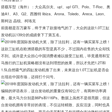
搭载车型（海外）：大众高尔夫、up!、up! GTI、Polo、T-Roc、奥
迪A1、A3、Q2、西雅特 libiza、Arona、Toledo、Areca、Leon、
斯柯达 晶锐、柯珞克
前面都是百万豪车，终于来了款接地气的了，大众的这款1.0T三缸
发动机以139分的成績拿下了第五名。
这款三缸机在欧洲搭载的车型是真不少，不过国内在售的大众却找
不到。或许是大众担心中国消费者难以接受三缸机，毕竟通用和宝
马推行的三缸机策略都没有达到理想的效果，所以才先把1.2T和
1.5L自然吸气的四缸发动机推了出来，未来这台1.0T三缸机是否会
出现在中国市场，还得打个问号。
编辑的评语表示，这台发动机的重量仅有92公斤，有两种功率调
教，最大马力分别是86Ps和116Ps。数据上虽然不是很亮眼，但这
台发动机拥有非常好的表现，不仅运转精致、反应活泼，同时也具
备杰出的燃油经济性。而且由于其配备了包括耦合汽油微粒过滤器