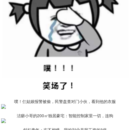
噗！仨姑娘报警被偷，民警盘查对门小伙，看到他的衣服
洁癖小哥的200㎡独居豪宅：智能控制家里一切，连狗
斜杠青年：实不相瞒，我的副业是我工资的3倍