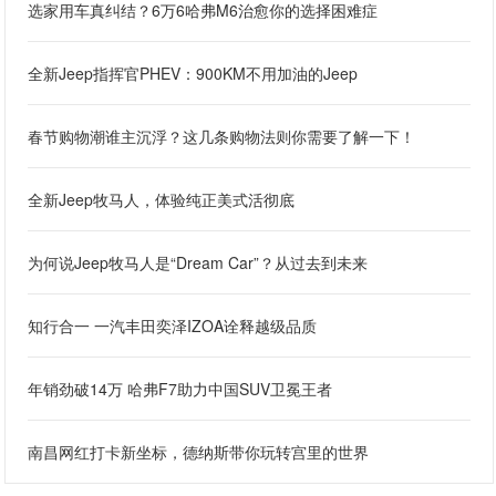
选家用车真纠结？6万6哈弗M6治愈你的选择困难症
全新Jeep指挥官PHEV：900KM不用加油的Jeep
春节购物潮谁主沉浮？这几条购物法则你需要了解一下！
全新Jeep牧马人，体验纯正美式活彻底
为何说Jeep牧马人是“Dream Car”？从过去到未来
知行合一 一汽丰田奕泽IZOA诠释越级品质
年销劲破14万 哈弗F7助力中国SUV卫冕王者
南昌网红打卡新坐标，德纳斯带你玩转宫里的世界