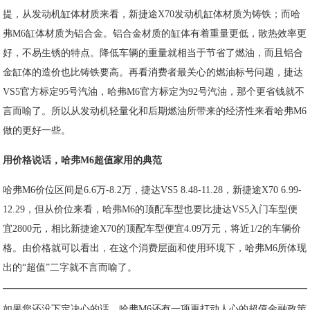
提，从发动机缸体材质来看，新捷途X70发动机缸体材质为铸铁；而哈
弗M6缸体材质为铝合金。铝合金材质的缸体有着重量更低，散热效率更
好，不易生锈的特点。降低车辆的重量就相当于节省了燃油，而且铝合
金缸体的造价也比铸铁要高。再看消费者最关心的燃油标号问题，捷达
VS5官方标定95号汽油，哈弗M6官方标定为92号汽油，那个更省钱就不
言而喻了。所以从发动机轻量化和后期燃油所带来的经济性来看哈弗M6
做的更好一些。
用价格说话，哈弗M6超值家用的典范
哈弗M6价位区间是6.6万-8.2万，捷达VS5 8.48-11.28，新捷途X70 6.99-
12.29，但从价位来看，哈弗M6的顶配车型也要比捷达VS5入门车型便
宜2800元，相比新捷途X70的顶配车型便宜4.09万元，将近1/2的车辆价
格。由价格就可以看出，在这个消费层面和使用环境下，哈弗M6所体现
出的“超值”二字就不言而喻了。
如果您还没下定决心的话，哈弗M6还有一项更打动人心的超值金融政策