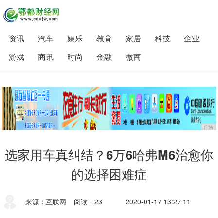
资讯
汽车
娱乐
教育
家居
科技
企业
游戏
商讯
时尚
金融
微商
广告
选家用车真纠结？6万6哈弗M6治愈你
的选择困难症
来源：互联网
阅读：23
2020-01-17 13:27:11