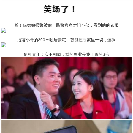
噗！仨姑娘报警被偷，民警盘查对门小伙，看到他的衣服
洁癖小哥的200㎡独居豪宅：智能控制家里一切，连狗
斜杠青年：实不相瞒，我的副业是我工资的3倍