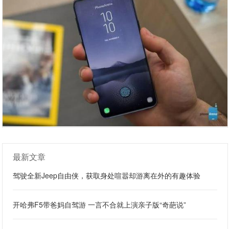
最新文章
驾驶全新Jeep自由侠，获取身处喧嚣却游离在外的有趣体验
开哈弗F5带爸妈自驾游 一言不合就上演亲子版“奇葩说”