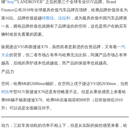
继“
Jeep
”“LANDROVER” 之后的第三个全球专业SUV品牌。Brand
Finance公布2018年全球最具价值汽车品牌百强榜，哈弗品牌价值排名为
第16位。品牌价值超越
特斯拉
、
法拉利
，成为最具价值中国汽车品牌第
一名，拥有品牌价值也就拥有了品牌溢价的空间，这也是用户在购买车
辆时候首先看重的因素。
纵观捷达VS5和新捷途X70，虽然前者是新进的合资品牌，又有着
一汽
·
大众
的背景，但二者市场占有率与哈弗无法比拟，同属产品市场占有率
越高，后续的养护成本也就越低，而产品的保值率也就越高。
产品力
空间：哈弗M6的2680mm轴距，在空间上优于捷达VS5的2630mm，当然
对比
中型SUV新捷途X70还是有些略显不足。但是从乘坐感受上来看哈
弗M6确不输新捷途X70。哈弗M6后备箱容积808升（后排放倒后2010
升）可以说是全面碾压对手。
动力：三款车发动机的功率不相上下，但是从实际的操控感受来看，哈