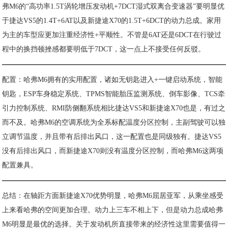
弗M6的“高功率1.5T涡轮增压发动机+7DCT湿式双离合变速器”要明显优
于捷达VS5的1.4T+6AT以及新捷途X70的1.5T+6DCT的动力总成。家用
为主的车型应更加注重经济性+平顺性。不管是6AT还是6DCT在行驶过
程中的换挡顿挫感都要明低于7DCT，这一点上不接受任何反驳。
配置：哈弗M6拥有的实用配置，诸如无钥匙进入+一键启动系统，智能
钥匙，ESP车身稳定系统、TPMS智能胎压监测系统、倒车影像、TCS牵
引力控制系统、RMI防侧翻系统相比捷达VS5和新捷途X70也是，有过之
而不及。哈弗M6的空调系统为全系标配温度分区控制，主副驾驶可以独
立调节温度，并且带有后排出风口，这一配置也是同级独有。捷达VS5
没有后排出风口，而新捷途X70则没有温度分区控制，而哈弗M6这两项
配置兼具。
总结：在轴距方面新捷途X70优势明显，哈弗M6屈居亚军，从乘坐感受
上来看哈弗的空间更加合理。动力上三车不相上下，但是动力总成哈弗
M6明显是最优的选择。关于发动机所直接带来的经济性这里需要值得一