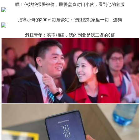
噗！仨姑娘报警被偷，民警盘查对门小伙，看到他的衣服
洁癖小哥的200㎡独居豪宅：智能控制家里一切，连狗
斜杠青年：实不相瞒，我的副业是我工资的3倍