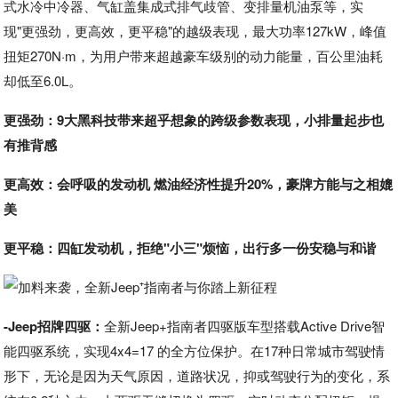
式水冷中冷器、气缸盖集成式排气歧管、变排量机油泵等，实
现"更强劲，更高效，更平稳"的越级表现，最大功率127kW，峰值
扭矩270N·m，为用户带来超越豪车级别的动力能量，百公里油耗
却低至6.0L。
更强劲：9大黑科技带来超乎想象的跨级参数表现，小排量起步也
有推背感
更高效：会呼吸的发动机 燃油经济性提升20%，豪牌方能与之相媲
美
更平稳：四缸发动机，拒绝"小三"烦恼，出行多一份安稳与和谐
-Jeep招牌四驱：
全新Jeep+指南者四驱版车型搭载Active Drive智
能四驱系统，实现4x4=17 的全方位保护。在17种日常城市驾驶情
形下，无论是因为天气原因，道路状况，抑或驾驶行为的变化，系