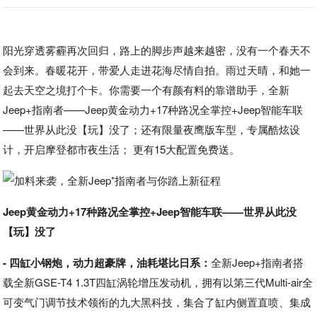
阳光穿透雾霾再次回归，路上的脚步声越来越密，没有一个春天不
会到来。春暖花开，带爱人走进花海尽情自拍。雨过天晴，和她一
起去天空之境打个卡。你需要一个有颜有料的靠谱助手，全新
Jeep+指南者——Jeep黄金动力+17种路况全掌控+Jeep智能车联
——世界从此没【玩】没了；还有限量夜鹰版车型，专属酷炫设
计，开启摩登都市夜生活； 更有15大配置免费送。
Jeep黄金动力+17种路况全掌控+Jeep智能车联——世界从此没
【玩】没了
- 四缸小钢炮，动力超豪牌，油耗堪比日系：
全新Jeep+指南者搭
载全新GSE-T4 1.3T四缸涡轮增压发动机，拥有以第三代Multi-air全
可变气门调节技术领衔的九大黑科技，集合了缸内侧置直喷、集成