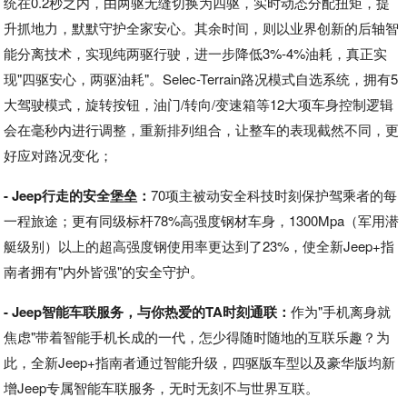
统在0.2秒之内，由两驱无缝切换为四驱，实时动态分配扭矩，提
升抓地力，默默守护全家安心。其余时间，则以业界创新的后轴智
能分离技术，实现纯两驱行驶，进一步降低3%-4%油耗，真正实
现"四驱安心，两驱油耗"。Selec-Terrain路况模式自选系统，拥有5
大驾驶模式，旋转按钮，油门/转向/变速箱等12大项车身控制逻辑
会在毫秒内进行调整，重新排列组合，让整车的表现截然不同，更
好应对路况变化；
- Jeep行走的安全堡垒：
70项主被动安全科技时刻保护驾乘者的每
一程旅途；更有同级标杆78%高强度钢材车身，1300Mpa（军用潜
艇级别）以上的超高强度钢使用率更达到了23%，使全新Jeep+指
南者拥有"内外皆强"的安全守护。
- Jeep智能车联服务，与你热爱的TA时刻通联：
作为"手机离身就
焦虑"带着智能手机长成的一代，怎少得随时随地的互联乐趣？为
此，全新Jeep+指南者通过智能升级，四驱版车型以及豪华版均新
增Jeep专属智能车联服务，无时无刻不与世界互联。