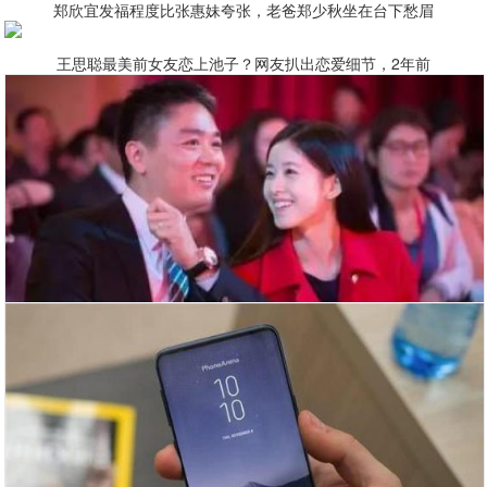
郑欣宜发福程度比张惠妹夸张，老爸郑少秋坐在台下愁眉
王思聪最美前女友恋上池子？网友扒出恋爱细节，2年前